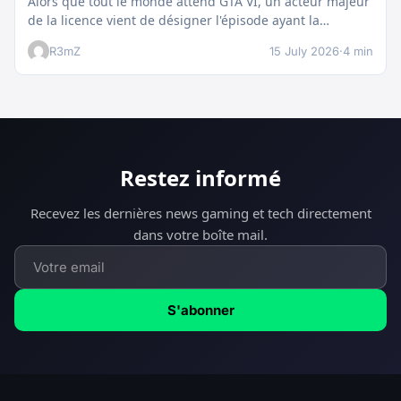
Alors que tout le monde attend GTA VI, un acteur majeur
de la licence vient de désigner l'épisode ayant la…
R3mZ
15 July 2026
·
4 min
Restez informé
Recevez les dernières news gaming et tech directement
dans votre boîte mail.
S'abonner