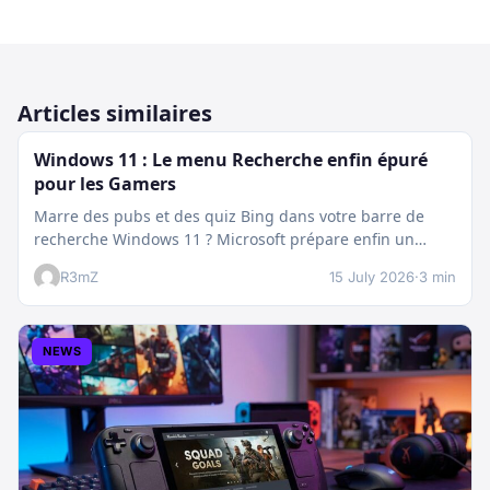
Articles similaires
Windows 11 : Le menu Recherche enfin épuré
pour les Gamers
Marre des pubs et des quiz Bing dans votre barre de
recherche Windows 11 ? Microsoft prépare enfin un
nettoyage…
R3mZ
15 July 2026
·
3 min
NEWS