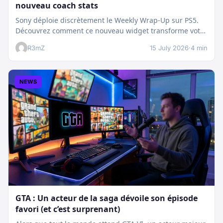
nouveau coach stats
Sony déploie discrètement le Weekly Wrap-Up sur PS5.
Découvrez comment ce nouveau widget transforme votre
dashboard et booste votre suivi…
R3mZ
15 July 2026
·
4 min
NEWS
GTA : Un acteur de la saga dévoile son épisode
favori (et c’est surprenant)