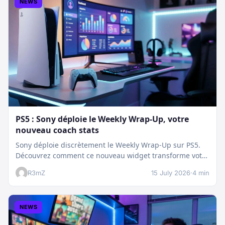
NEWS
PS5 : Sony déploie le Weekly Wrap-Up, votre
nouveau coach stats
Sony déploie discrètement le Weekly Wrap-Up sur PS5.
Découvrez comment ce nouveau widget transforme votre
dashboard et booste votre suivi…
R3mZ
15 July 2026
·
4 min
NEWS