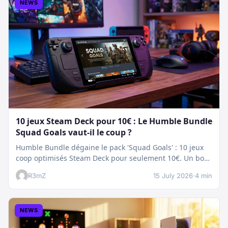
NEWS
10 jeux Steam Deck pour 10€ : Le Humble Bundle
Squad Goals vaut-il le coup ?
Humble Bundle dégaine le pack 'Squad Goals' : 10 jeux
coop optimisés Steam Deck pour seulement 10€. Un bon
plan…
R3mZ
15 July 2026
·
4 min
NEWS