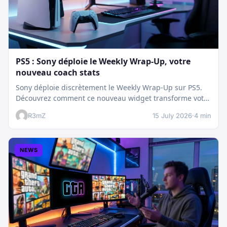
PS5 : Sony déploie le Weekly Wrap-Up, votre
nouveau coach stats
Sony déploie discrètement le Weekly Wrap-Up sur PS5.
Découvrez comment ce nouveau widget transforme votre
dashboard et booste votre suivi…
R3mZ
15 July 2026
·
4 min
NEWS