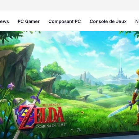
ews
PC Gamer
Composant PC
Console de Jeux
N