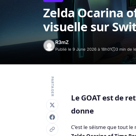
Zelda Ocarina o
visuelle sur Swit
R3mZ
Publié le 9 June 2026 à 18h01
3 min de l
PARTAGER
Le GOAT est de re
donne
C’est le séisme que tout le