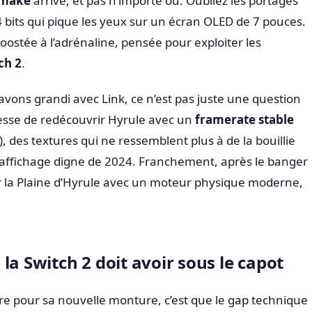
emake
arrive, et pas n’importe où. Oubliez les portages
4 bits qui pique les yeux sur un écran OLED de 7 pouces.
boostée à l’adrénaline, pensée pour exploiter les
ch 2
.
avons grandi avec Link, ce n’est pas juste une question
messe de redécouvrir Hyrule avec un
framerate stable
), des textures qui ne ressemblent plus à de la bouillie
d’affichage digne de 2024. Franchement, après le banger
ir la Plaine d’Hyrule avec un moteur physique moderne,
la Switch 2 doit avoir sous le capot
titre pour sa nouvelle monture, c’est que le gap technique