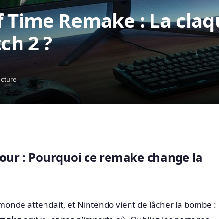
f Time Remake : La claq
ch 2 ?
ecture
tour : Pourquoi ce remake change la
 monde attendait, et Nintendo vient de lâcher la bombe :