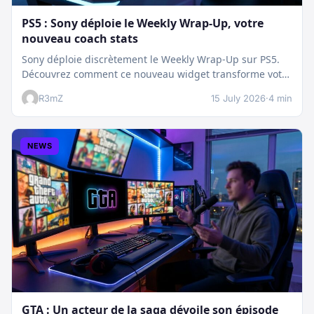
PS5 : Sony déploie le Weekly Wrap-Up, votre
nouveau coach stats
Sony déploie discrètement le Weekly Wrap-Up sur PS5.
Découvrez comment ce nouveau widget transforme votre
dashboard et booste votre suivi…
R3mZ
15 July 2026
·
4 min
NEWS
GTA : Un acteur de la saga dévoile son épisode