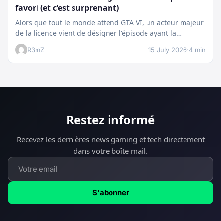
favori (et c’est surprenant)
Alors que tout le monde attend GTA VI, un acteur majeur
de la licence vient de désigner l'épisode ayant la…
R3mZ
15 July 2026
·
4 min
Restez informé
Recevez les dernières news gaming et tech directement
dans votre boîte mail.
S'abonner