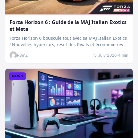
Forza Horizon 6 : Guide de la MAJ Italian Exotics
et Meta
Forza Horizon 6 bouscule tout avec sa MAJ Italian Exotics
! Nouvelles hypercars, reset des Rivals et économie revue
:…
R3mZ
15 July 2026
·
4 min
NEWS