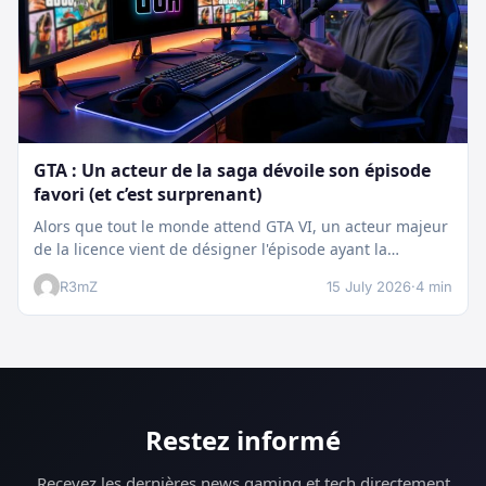
GTA : Un acteur de la saga dévoile son épisode
favori (et c’est surprenant)
Alors que tout le monde attend GTA VI, un acteur majeur
de la licence vient de désigner l'épisode ayant la…
R3mZ
15 July 2026
·
4 min
Restez informé
Recevez les dernières news gaming et tech directement