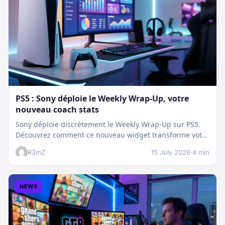
PS5 : Sony déploie le Weekly Wrap-Up, votre
nouveau coach stats
Sony déploie discrètement le Weekly Wrap-Up sur PS5.
Découvrez comment ce nouveau widget transforme votre
dashboard et booste votre suivi…
R3mZ
15 July 2026
·
4 min
NEWS