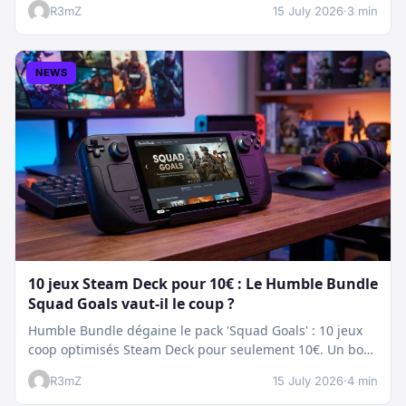
R3mZ
15 July 2026
·
3 min
NEWS
10 jeux Steam Deck pour 10€ : Le Humble Bundle
Squad Goals vaut-il le coup ?
Humble Bundle dégaine le pack 'Squad Goals' : 10 jeux
coop optimisés Steam Deck pour seulement 10€. Un bon
plan…
R3mZ
15 July 2026
·
4 min