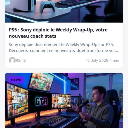
PS5 : Sony déploie le Weekly Wrap-Up, votre
nouveau coach stats
Sony déploie discrètement le Weekly Wrap-Up sur PS5.
Découvrez comment ce nouveau widget transforme votre
dashboard et booste votre suivi…
R3mZ
15 July 2026
·
4 min
NEWS