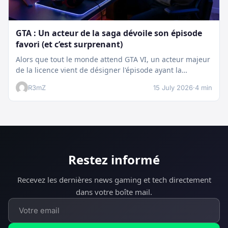
GTA : Un acteur de la saga dévoile son épisode
favori (et c’est surprenant)
Alors que tout le monde attend GTA VI, un acteur majeur
de la licence vient de désigner l'épisode ayant la…
R3mZ
15 July 2026
·
4 min
Restez informé
Recevez les dernières news gaming et tech directement
dans votre boîte mail.