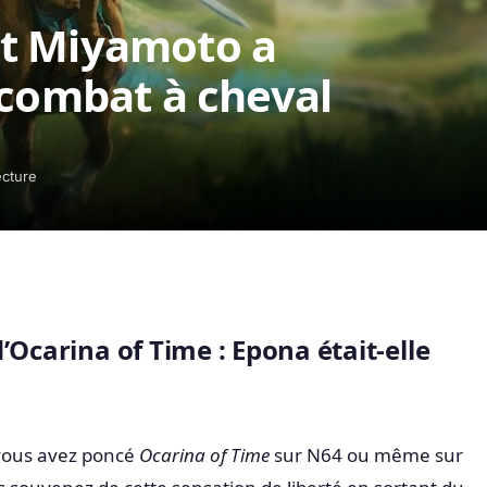
t Miyamoto a
 combat à cheval
ecture
’Ocarina of Time : Epona était-elle
 vous avez poncé
Ocarina of Time
sur N64 ou même sur