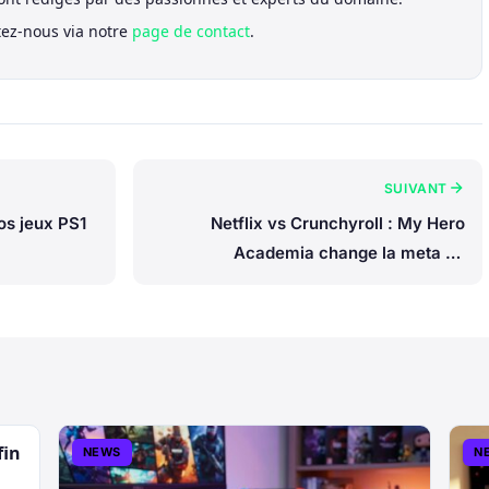
tez-nous via notre
page de contact
.
SUIVANT
os jeux PS1
Netflix vs Crunchyroll : My Hero
Academia change la meta du
streaming
fin
NEWS
N