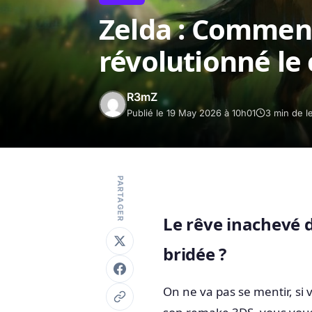
Zelda : Commen
révolutionné le
R3mZ
Publié le 19 May 2026 à 10h01
3 min de l
PARTAGER
Le rêve inachevé d
bridée ?
On ne va pas se mentir, si