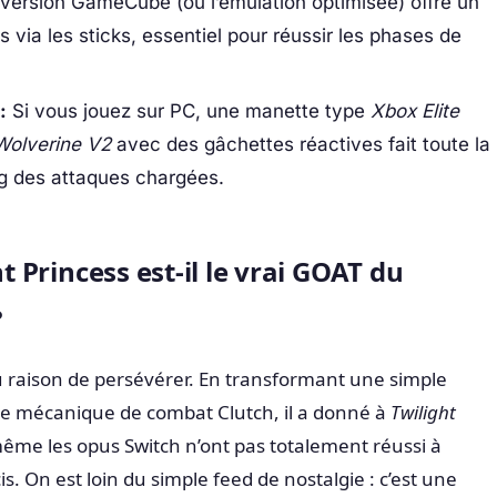
 version GameCube (ou l’émulation optimisée) offre un
s via les sticks, essentiel pour réussir les phases de
:
Si vous jouez sur PC, une manette type
Xbox Elite
Wolverine V2
avec des gâchettes réactives fait toute la
ng des attaques chargées.
ht Princess est-il le vrai GOAT du
?
 raison de persévérer. En transformant une simple
ne mécanique de combat Clutch, il a donné à
Twilight
ême les opus Switch n’ont pas totalement réussi à
s. On est loin du simple feed de nostalgie : c’est une