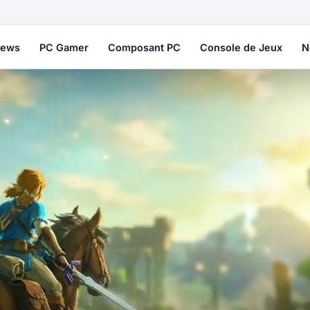
ews
PC Gamer
Composant PC
Console de Jeux
N