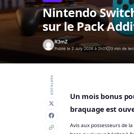
Nintendo Switch
sur le Pack Addi
R3mZ
Publié le 2 July 2026 à 2h01
3 min de lec
PARTAGER
Un mois bonus pou
braquage est ouv
Avis aux possesseurs de la 