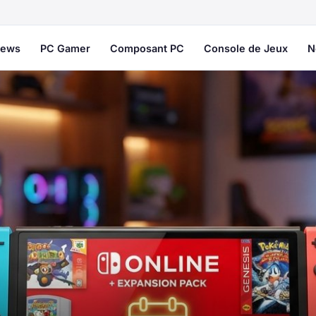
ews
PC Gamer
Composant PC
Console de Jeux
N