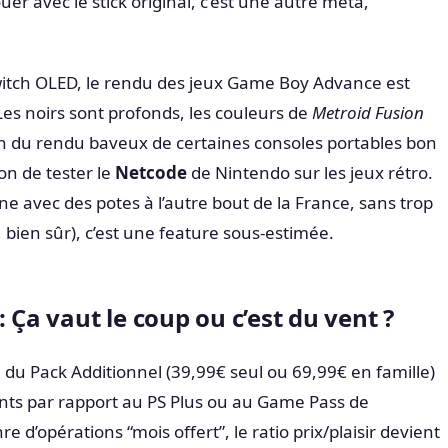
ouer avec le stick original, c’est une autre méta,
witch OLED, le rendu des jeux Game Boy Advance est
es noirs sont profonds, les couleurs de
Metroid Fusion
in du rendu baveux de certaines consoles portables bon
ion de tester le
Netcode
de Nintendo sur les jeux rétro.
ne avec des potes à l’autre bout de la France, sans trop
e, bien sûr), c’est une feature sous-estimée.
 Ça vaut le coup ou c’est du vent ?
e du Pack Additionnel (39,99€ seul ou 69,99€ en famille)
ents par rapport au PS Plus ou au Game Pass de
e d’opérations “mois offert”, le ratio prix/plaisir devient