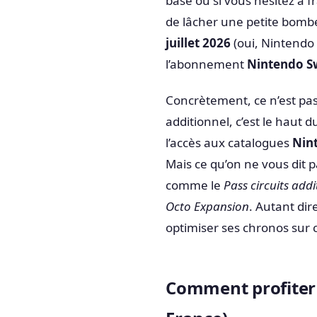
base ou si vous hésitez à f
de lâcher une petite bombe 
juillet 2026
(oui, Nintendo 
l’abonnement
Nintendo Sw
Concrètement, ce n’est pas
additionnel, c’est le haut d
l’accès aux catalogues
Nin
Mais ce qu’on ne vous dit p
comme le
Pass circuits add
Octo Expansion
. Autant di
optimiser ses chronos sur ci
Comment profiter 