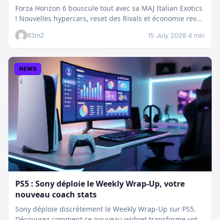
Forza Horizon 6 bouscule tout avec sa MAJ Italian Exotics
! Nouvelles hypercars, reset des Rivals et économie revue
:…
R3mZ
15 July 2026
·
4 min
NEWS
PS5 : Sony déploie le Weekly Wrap-Up, votre
nouveau coach stats
Sony déploie discrètement le Weekly Wrap-Up sur PS5.
Découvrez comment ce nouveau widget transforme votre