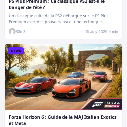
PS Plus Premium : Ce classique PS2 est-il le
banger de l’été ?
Un classique culte de la PS2 débarque sur le PS Plus
Premium avec des pouvoirs psi et une technique
boostée.…
R3mZ
15 July 2026
·
4 min
NEWS
Forza Horizon 6 : Guide de la MAJ Italian Exotics
et Meta