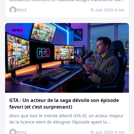
dashboard et booste votre suivi…
R3mZ
15 July 2026
·
4 min
NEWS
GTA : Un acteur de la saga dévoile son épisode
favori (et c’est surprenant)
Alors que tout le monde attend GTA VI, un acteur majeur
de la licence vient de désigner l'épisode ayant la…
R3mZ
15 July 2026
·
4 min