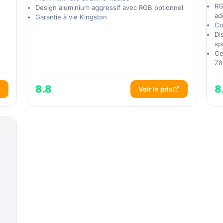
RG
Design aluminium aggressif avec RGB optionnel
ad
Garantie à vie Kingston
Co
Di
sp
Ce
Z8
8.8
8
Voir le prix