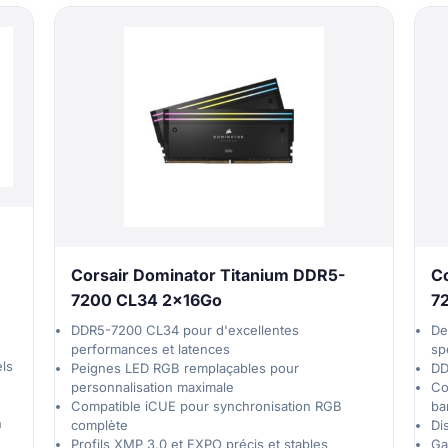
Corsair Dominator Titanium DDR5-
C
7200 CL34 2x16Go
7
DDR5-7200 CL34 pour d'excellentes
De
performances et latences
sp
els
Peignes LED RGB remplaçables pour
DD
personnalisation maximale
Co
Compatible iCUE pour synchronisation RGB
ba
n
complète
Di
Profils XMP 3.0 et EXPO précis et stables
Ga