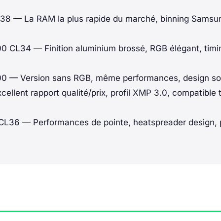
L38
— La RAM la plus rapide du marché, binning Samsun
00 CL34
— Finition aluminium brossé, RGB élégant, timi
00
— Version sans RGB, même performances, design so
ellent rapport qualité/prix, profil XMP 3.0, compatible 
 CL36
— Performances de pointe, heatspreader design, p