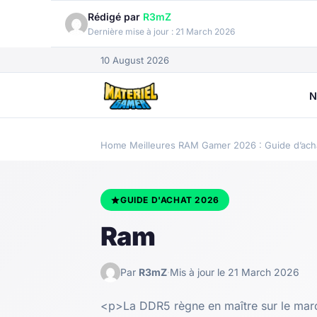
Rédigé par
R3mZ
Dernière mise à jour :
21 March 2026
10 August 2026
N
Home
Meilleures RAM Gamer 2026 : Guide d’ach
GUIDE D'ACHAT 2026
Ram
Par
R3mZ
·
Mis à jour le 21 March 2026
<p>La DDR5 règne en maître sur le mar