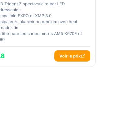
B Trident Z spectaculaire par LED
dressables
mpatible EXPO et XMP 3.0
ssipateurs aluminium premium avec heat
reader fin
rtifié pour les cartes mères AM5 X670E et
90
.8
Voir le prix