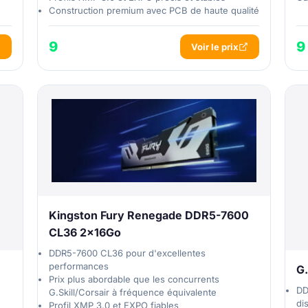
Construction premium avec PCB de haute qualité
9
9
Voir le prix
Kingston Fury Renegade DDR5-7600
CL36 2x16Go
DDR5-7600 CL36 pour d'excellentes
performances
G.
Prix plus abordable que les concurrents
DD
G.Skill/Corsair à fréquence équivalente
di
Profil XMP 3.0 et EXPO fiables