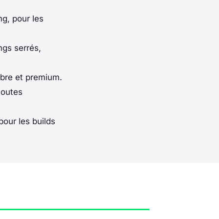
g, pour les
ngs serrés,
bre et premium.
toutes
our les builds