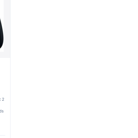
t 2
ds