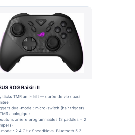
US ROG Raikiri II
ysticks TMR anti-drift — durée de vie quasi
imitée
iggers dual-mode : micro-switch (hair trigger)
 TMR analogique
boutons arrière programmables (2 paddles + 2
mpers)
i-mode : 2.4 GHz SpeedNova, Bluetooth 5.3,