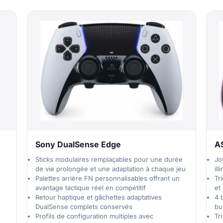
Sony DualSense Edge
AS
Sticks modulaires remplaçables pour une durée
Jo
de vie prolongée et une adaptation à chaque jeu
ill
Palettes arrière FN personnalisables offrant un
Tr
avantage tactique réel en compétitif
et
Retour haptique et gâchettes adaptatives
4 
DualSense complets conservés
bu
Profils de configuration multiples avec
Tr