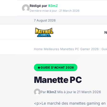
Rédigé par
R3mZ
Dernière mise à jour :
21 March 2026
7 August 2026
N
Home
Meilleures Manettes PC Gamer 2026 : Gui
GUIDE D'ACHAT 2026
Manette PC
Par
R3mZ
·
Mis à jour le 21 March 2026
<p>Le marché des manettes gaming en 20