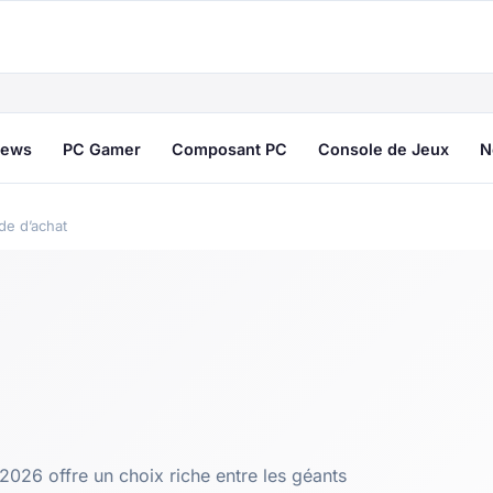
ews
PC Gamer
Composant PC
Console de Jeux
N
de d’achat
26 offre un choix riche entre les géants