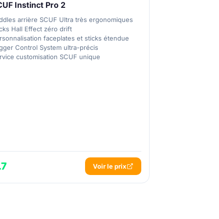
UF Instinct Pro 2
ddles arrière SCUF Ultra très ergonomiques
cks Hall Effect zéro drift
rsonnalisation faceplates et sticks étendue
igger Control System ultra-précis
rvice customisation SCUF unique
.7
Voir le prix