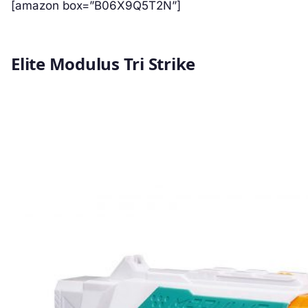
[amazon box=”B06X9Q5T2N”]
Elite Modulus Tri Strike