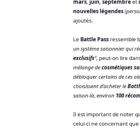
mars
,
juin
,
septembre
et
nouvelles légendes
(perso
ajoutés.
Le
Battle Pass
ressemble b
un système saisonnier qui r
exclusifs
“
, peut-on lire da
mélange de
cosmétiques sai
débloquer certains de ces o
choisissent d’acheter le
Batt
saison-là, environ
100 récom
Il est important de noter 
celui-ci ne concernant que