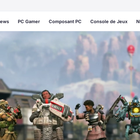
ews
PC Gamer
Composant PC
Console de Jeux
N