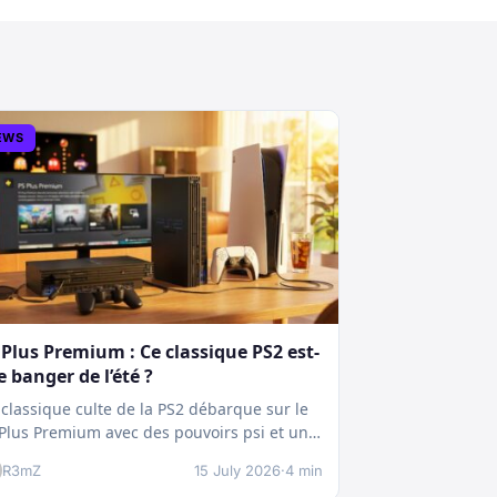
EWS
 Plus Premium : Ce classique PS2 est-
le banger de l’été ?
classique culte de la PS2 débarque sur le
Plus Premium avec des pouvoirs psi et une
chnique boostée.…
R3mZ
15 July 2026
·
4 min