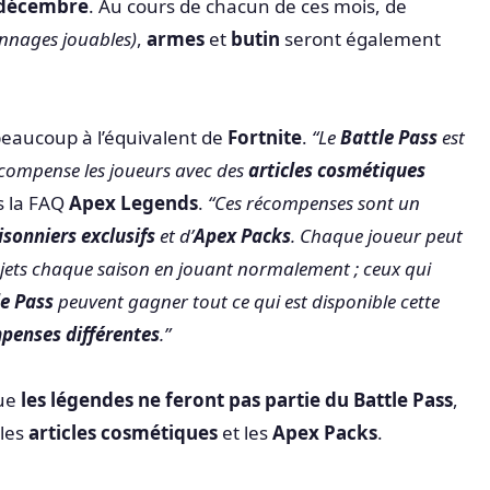
décembre
. Au cours de chacun de ces mois, de
nnages jouables)
,
armes
et
butin
seront également
eaucoup à l’équivalent de
Fortnite
.
“Le
Battle Pass
est
écompense les joueurs avec des
articles cosmétiques
ns la FAQ
Apex Legends
.
“Ces récompenses sont un
sonniers exclusifs
et d’
Apex Packs
. Chaque joueur peut
bjets chaque saison en jouant normalement ; ceux qui
le Pass
peuvent gagner tout ce qui est disponible cette
penses différentes
.”
que
les légendes ne feront pas partie du Battle Pass
,
 les
articles cosmétiques
et les
Apex Packs
.