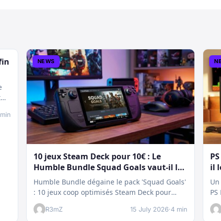
fin
NEWS
N
e
t
 min
10 jeux Steam Deck pour 10€ : Le
PS
Humble Bundle Squad Goals vaut-il le
il 
coup ?
Humble Bundle dégaine le pack 'Squad Goals'
Un 
: 10 jeux coop optimisés Steam Deck pour
PS 
seulement 10€. Un bon plan…
te
R3mZ
15 July 2026
·
4 min