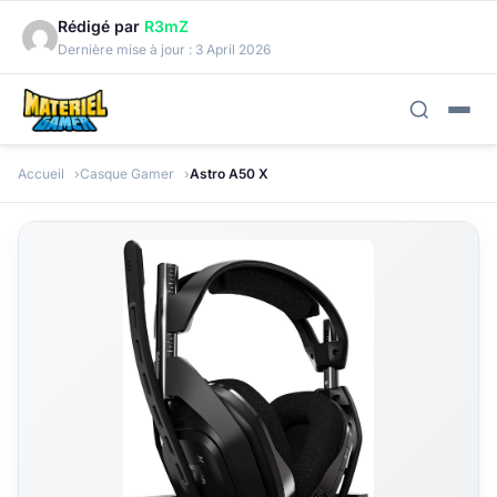
Rédigé par
R3mZ
Dernière mise à jour :
3 April 2026
Accueil
Casque Gamer
Astro A50 X