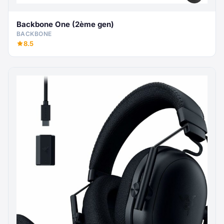
Backbone One (2ème gen)
BACKBONE
8.5