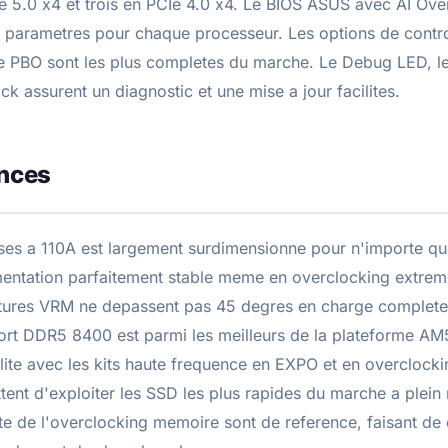
e 5.0 x4 et trois en PCIe 4.0 x4. Le BIOS ASUS avec AI Ove
 parametres pour chaque processeur. Les options de contro
de PBO sont les plus completes du marche. Le Debug LED, l
k assurent un diagnostic et une mise a jour facilites.
nces
s a 110A est largement surdimensionne pour n'importe qu
imentation parfaitement stable meme en overclocking extre
ures VRM ne depassent pas 45 degres en charge complete, 
ort DDR5 8400 est parmi les meilleurs de la plateforme AM
lite avec les kits haute frequence en EXPO et en overclock
ent d'exploiter les SSD les plus rapides du marche a plein 
lite de l'overclocking memoire sont de reference, faisant de 