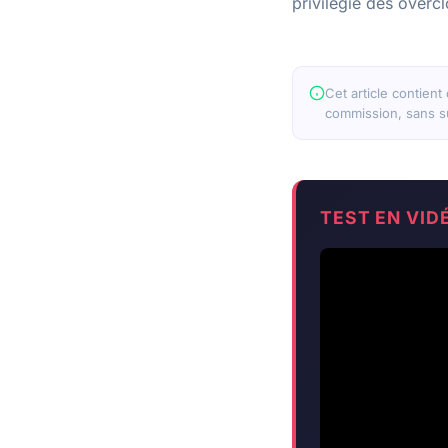
privilegie des overc
Cet article contient
commission, sans su
TEST EN VID