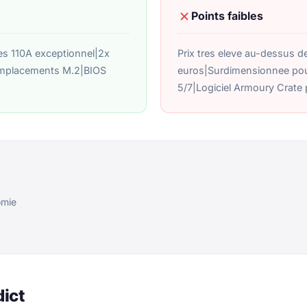
Points faibles
 110A exceptionnel|2x
Prix tres eleve au-dessus d
emplacements M.2|BIOS
euros|Surdimensionnee po
5/7|Logiciel Armoury Crate 
omie
dict