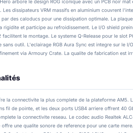
Hero arbore le design ROG iconique avec un PCB noir mat 
 Les dissipateurs VRM massifs en aluminium couvrent l'integ
es par des caloducs pour une dissipation optimale. La plaque
 rigidite et participe au refroidissement. Le I/O shield prein
 facilitent le montage. Le systeme Q-Release pour le slot PC
 sans outil. L'eclairage RGB Aura Sync est integre sur le I/O
 finement via Armoury Crate. La qualite de fabrication est ir
alités
re la connectivite la plus complete de la plateforme AM5. 
ns fil de pointe, et les deux ports USB4 arriere offrent 40
complete la connectivite reseau. Le codec audio Realtek A
 offre une qualite sonore de reference pour une carte mere