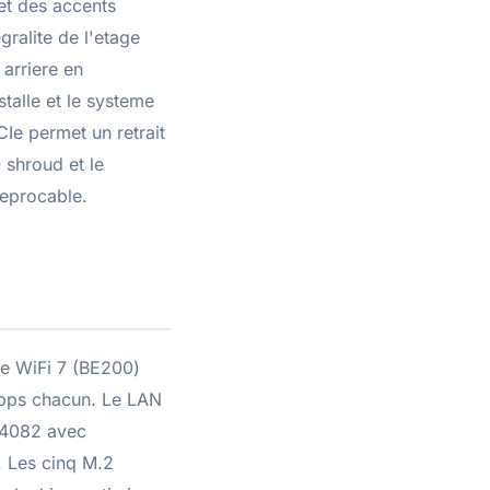
et des accents
ralite de l'etage
 arriere en
stalle et le systeme
Ie permet un retrait
 shroud et le
reprocable.
Le WiFi 7 (BE200)
 Gbps chacun. Le LAN
LC4082 avec
. Les cinq M.2