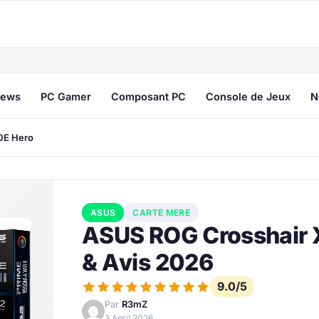
ews
PC Gamer
Composant PC
Console de Jeux
N
0E Hero
ASUS
CARTE MERE
ASUS ROG Crosshair 
& Avis 2026
9.0/5
Par
R3mZ
3 April 2026