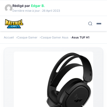
Rédigé par
Edgar B.
Dernière mise à jour :
26 April 2023
Accueil
Casque Gamer
Casque Gamer Asus
Asus TUF H1