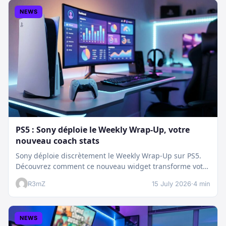
NEWS
PS5 : Sony déploie le Weekly Wrap-Up, votre
nouveau coach stats
Sony déploie discrètement le Weekly Wrap-Up sur PS5.
Découvrez comment ce nouveau widget transforme votre
dashboard et booste votre suivi…
R3mZ
15 July 2026
·
4 min
NEWS