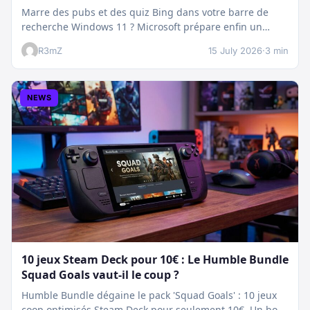
Marre des pubs et des quiz Bing dans votre barre de
recherche Windows 11 ? Microsoft prépare enfin un
nettoyage…
R3mZ
15 July 2026
·
3 min
NEWS
10 jeux Steam Deck pour 10€ : Le Humble Bundle
Squad Goals vaut-il le coup ?
Humble Bundle dégaine le pack 'Squad Goals' : 10 jeux
coop optimisés Steam Deck pour seulement 10€. Un bon