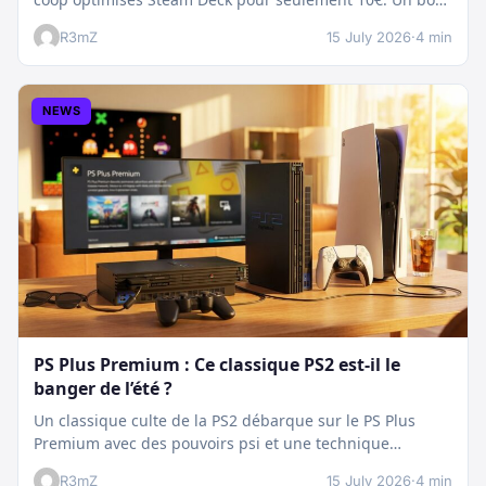
plan…
R3mZ
15 July 2026
·
4 min
NEWS
PS Plus Premium : Ce classique PS2 est-il le
banger de l’été ?
Un classique culte de la PS2 débarque sur le PS Plus
Premium avec des pouvoirs psi et une technique
boostée.…
R3mZ
15 July 2026
·
4 min