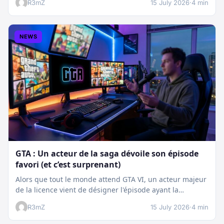
R3mZ
15 July 2026
·
4 min
NEWS
GTA : Un acteur de la saga dévoile son épisode
favori (et c’est surprenant)
Alors que tout le monde attend GTA VI, un acteur majeur
de la licence vient de désigner l'épisode ayant la…
R3mZ
15 July 2026
·
4 min