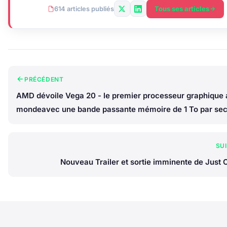
Tous ses articles
614 articles publiés
PRÉCÉDENT
AMD dévoile Vega 20 - le premier processeur graphique 
mondeavec une bande passante mémoire de 1 To par se
SU
Nouveau Trailer et sortie imminente de Just 