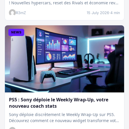
! Nouvelles hypercars, reset des Rivals et économie revue
:…
R3mZ
15 July 2026
·
4 min
NEWS
PS5 : Sony déploie le Weekly Wrap-Up, votre
nouveau coach stats
Sony déploie discrètement le Weekly Wrap-Up sur PS5.
Découvrez comment ce nouveau widget transforme votre
dashboard et booste votre suivi…