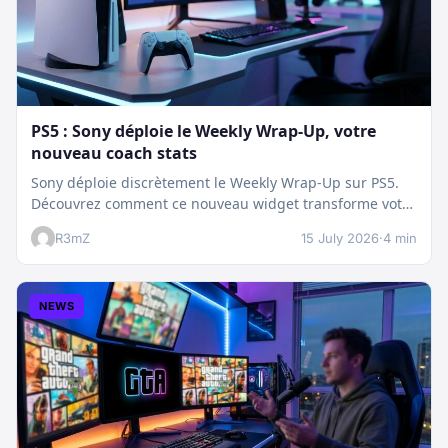
PS5 : Sony déploie le Weekly Wrap-Up, votre
nouveau coach stats
Sony déploie discrètement le Weekly Wrap-Up sur PS5.
Découvrez comment ce nouveau widget transforme votre
dashboard et booste votre suivi…
R3mZ
15 July 2026
·
4 min
NEWS