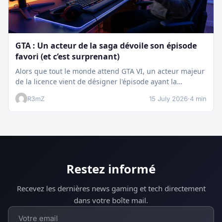
GTA : Un acteur de la saga dévoile son épisode
favori (et c’est surprenant)
Alors que tout le monde attend GTA VI, un acteur majeur
de la licence vient de désigner l'épisode ayant la…
R3mZ
15 July 2026
·
4 min
Restez informé
Recevez les dernières news gaming et tech directement
dans votre boîte mail.