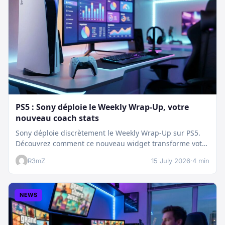
PS5 : Sony déploie le Weekly Wrap-Up, votre
nouveau coach stats
Sony déploie discrètement le Weekly Wrap-Up sur PS5.
Découvrez comment ce nouveau widget transforme votre
dashboard et booste votre suivi…
R3mZ
15 July 2026
·
4 min
NEWS