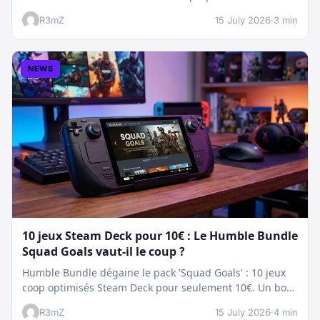
nettoyage…
R3mZ
15 July 2026
·
3 min
NEWS
10 jeux Steam Deck pour 10€ : Le Humble Bundle
Squad Goals vaut-il le coup ?
Humble Bundle dégaine le pack 'Squad Goals' : 10 jeux
coop optimisés Steam Deck pour seulement 10€. Un bon
plan…
R3mZ
15 July 2026
·
4 min