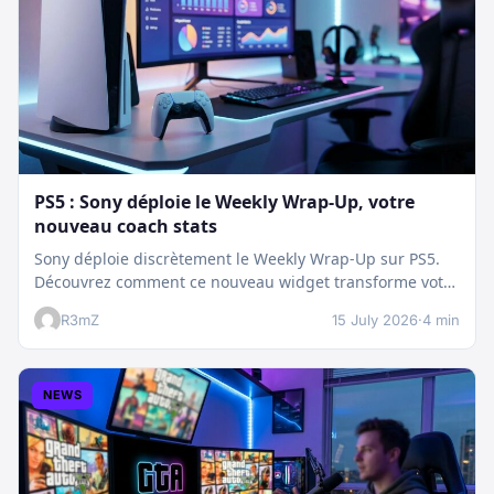
PS5 : Sony déploie le Weekly Wrap-Up, votre
nouveau coach stats
Sony déploie discrètement le Weekly Wrap-Up sur PS5.
Découvrez comment ce nouveau widget transforme votre
dashboard et booste votre suivi…
R3mZ
15 July 2026
·
4 min
NEWS