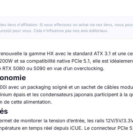
 des liens d'affiliation. Si vous effectuez un achat via ces liens, nous p
rcoût pour vous. Cela n'influence pas nos avis éditoriaux.
renouvelle la gamme HX avec le standard ATX 3.1 et une cer
200W et sa compatibilité native PCIe 5.1, elle est idéalem
de RTX 5080 ou 5090 en vue d’un overclocking.
gonomie
200i avec un packaging soigné et un sachet de câbles modu
minium épais et les condensateurs japonais participent à la q
 de cette alimentation.
tés
permet de monitorer la tension d’entrée, les rails 12V/5V/3.3
pérature en temps réel depuis iCUE. Le connecteur PCIe 5