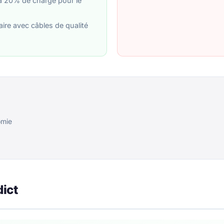
à 20% de charge pour le
ire avec câbles de qualité
omie
dict