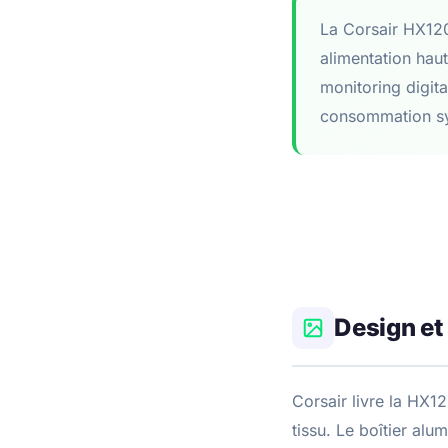
La Corsair HX1200
alimentation hau
monitoring digita
consommation sy
Design et
Corsair livre la HX1
tissu. Le boîtier alu