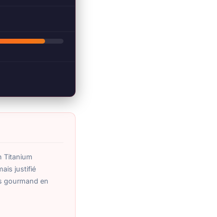
n Titanium
ais justifié
is gourmand en