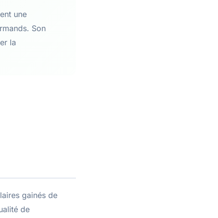
lent une
urmands. Son
er la
laires gainés de
ualité de