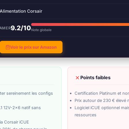
Alimentation Corsair
9.2/10
GAMER
Note globale
Voir le prix sur Amazon
Points faibles
er sereinement les configs
Certification Platinum et no
Prix autour de 230 € élevé m
1 12V-2x6 natif sans
Logiciel iCUE optionnel ma
ressources
via Corsair iCUE