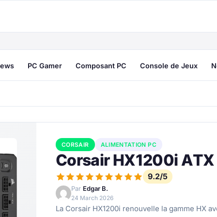
ews
PC Gamer
Composant PC
Console de Jeux
N
CORSAIR
ALIMENTATION PC
Corsair HX1200i ATX 
9.2/5
Par
Edgar B.
24 March 2026
La Corsair HX1200i renouvelle la gamme HX ave