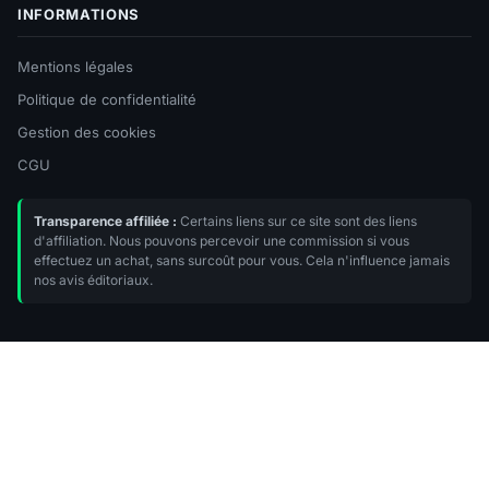
INFORMATIONS
Mentions légales
Politique de confidentialité
Gestion des cookies
CGU
Transparence affiliée :
Certains liens sur ce site sont des liens
d'affiliation. Nous pouvons percevoir une commission si vous
effectuez un achat, sans surcoût pour vous. Cela n'influence jamais
nos avis éditoriaux.
© 2026 Materiel-Gamer. Tous droits réservés. — Média
indépendant fondé en 2019.
Markdown .md