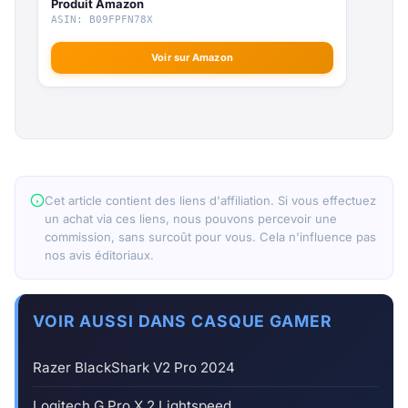
Produit Amazon
ASIN: B09FPFN78X
Voir sur Amazon
Cet article contient des liens d'affiliation. Si vous effectuez
un achat via ces liens, nous pouvons percevoir une
commission, sans surcoût pour vous. Cela n'influence pas
nos avis éditoriaux.
VOIR AUSSI DANS CASQUE GAMER
Razer BlackShark V2 Pro 2024
Logitech G Pro X 2 Lightspeed