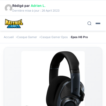
Rédigé par
Adrien L.
Dernière mise à jour :
26 April 2023
Accueil
Casque Gamer
Casque Gamer Epos
Epos H6 Pro