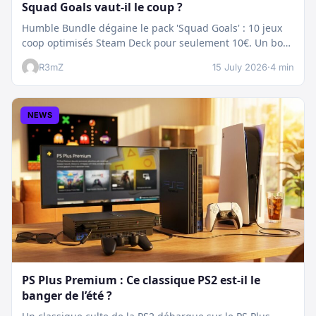
Squad Goals vaut-il le coup ?
Humble Bundle dégaine le pack 'Squad Goals' : 10 jeux
coop optimisés Steam Deck pour seulement 10€. Un bon
plan…
R3mZ
15 July 2026
·
4 min
NEWS
PS Plus Premium : Ce classique PS2 est-il le
banger de l’été ?