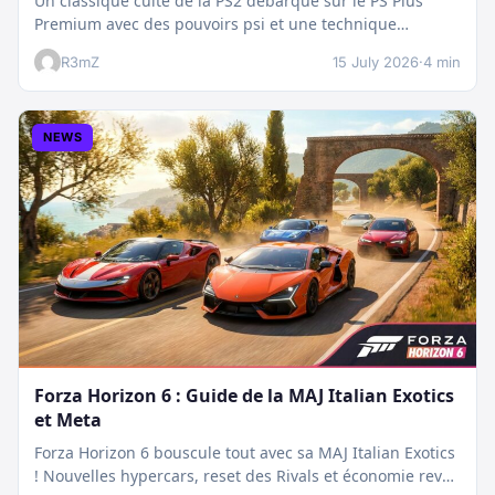
Un classique culte de la PS2 débarque sur le PS Plus
Premium avec des pouvoirs psi et une technique
boostée.…
R3mZ
15 July 2026
·
4 min
NEWS
Forza Horizon 6 : Guide de la MAJ Italian Exotics
et Meta
Forza Horizon 6 bouscule tout avec sa MAJ Italian Exotics
! Nouvelles hypercars, reset des Rivals et économie revue