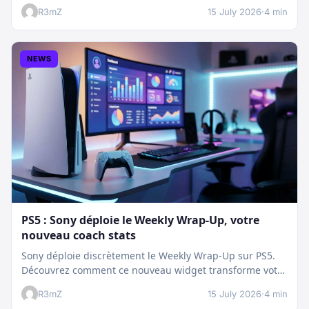
:…
R3mZ
15 July 2026
·
4 min
NEWS
PS5 : Sony déploie le Weekly Wrap-Up, votre
nouveau coach stats
Sony déploie discrètement le Weekly Wrap-Up sur PS5.
Découvrez comment ce nouveau widget transforme votre
dashboard et booste votre suivi…
R3mZ
15 July 2026
·
4 min