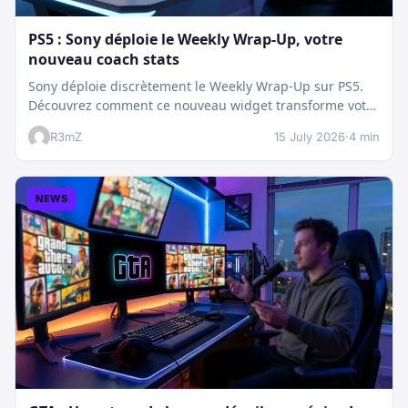
PS5 : Sony déploie le Weekly Wrap-Up, votre
nouveau coach stats
Sony déploie discrètement le Weekly Wrap-Up sur PS5.
Découvrez comment ce nouveau widget transforme votre
dashboard et booste votre suivi…
R3mZ
15 July 2026
·
4 min
NEWS