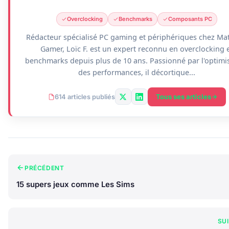
Overclocking
Benchmarks
Composants PC
Rédacteur spécialisé PC gaming et périphériques chez Mat
Gamer, Loïc F. est un expert reconnu en overclocking 
benchmarks depuis plus de 10 ans. Passionné par l'optimi
des performances, il décortique...
Tous ses articles
614 articles publiés
PRÉCÉDENT
15 supers jeux comme Les Sims
SU