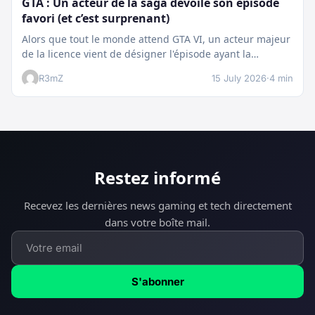
GTA : Un acteur de la saga dévoile son épisode
favori (et c’est surprenant)
Alors que tout le monde attend GTA VI, un acteur majeur
de la licence vient de désigner l'épisode ayant la…
R3mZ
15 July 2026
·
4 min
Restez informé
Recevez les dernières news gaming et tech directement
dans votre boîte mail.
S'abonner