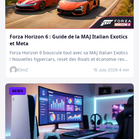
Forza Horizon 6 : Guide de la MAJ Italian Exotics
et Meta
Forza Horizon 6 bouscule tout avec sa MAJ Italian Exotics
! Nouvelles hypercars, reset des Rivals et économie revue
:…
R3mZ
15 July 2026
·
4 min
NEWS