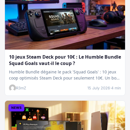
10 jeux Steam Deck pour 10€ : Le Humble Bundle
Squad Goals vaut-il le coup ?
Humble Bundle dégaine le pack 'Squad Goals' : 10 jeux
coop optimisés Steam Deck pour seulement 10€. Un bon
plan…
R3mZ
15 July 2026
·
4 min
NEWS