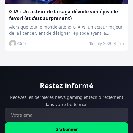
GTA : Un acteur de la saga dévoile son épisode
favori (et c’est surprenant)
Alors que tout le monde attend GTA VI, un acteur majeur
de la licence vient de désigner l'épisode ayant la…
R3mZ
15 July 2026
·
4 min
Restez informé
Recevez les dernières news gaming et tech directement
dans votre boîte mail.
S'abonner