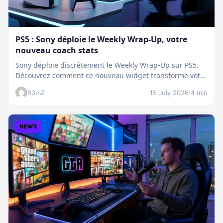
PS5 : Sony déploie le Weekly Wrap-Up, votre
nouveau coach stats
Sony déploie discrètement le Weekly Wrap-Up sur PS5.
Découvrez comment ce nouveau widget transforme votre
dashboard et booste votre suivi…
R3mZ
15 July 2026
·
4 min
NEWS