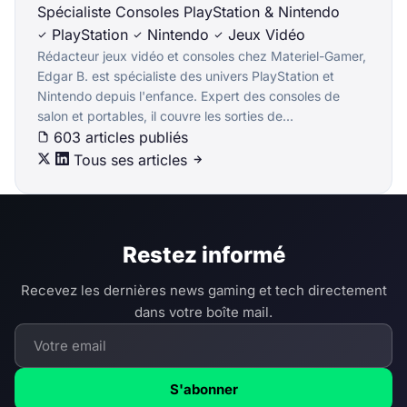
Spécialiste Consoles PlayStation & Nintendo
PlayStation
Nintendo
Jeux Vidéo
Rédacteur jeux vidéo et consoles chez Materiel-Gamer,
Edgar B. est spécialiste des univers PlayStation et
Nintendo depuis l'enfance. Expert des consoles de
salon et portables, il couvre les sorties de...
603 articles publiés
Tous ses articles
Restez informé
Recevez les dernières news gaming et tech directement
dans votre boîte mail.
S'abonner