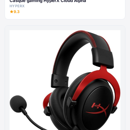
Casque gaming HyperX Cloud Alpha
HYPERX
9.3