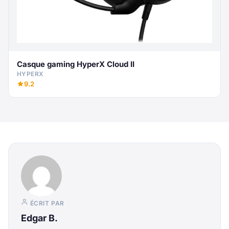
Casque gaming HyperX Cloud II
HYPERX
9.2
ÉCRIT PAR
Edgar B.