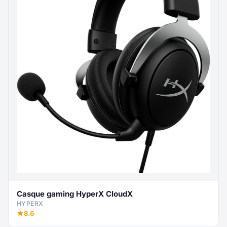
Casque gaming HyperX CloudX
HYPERX
8.6