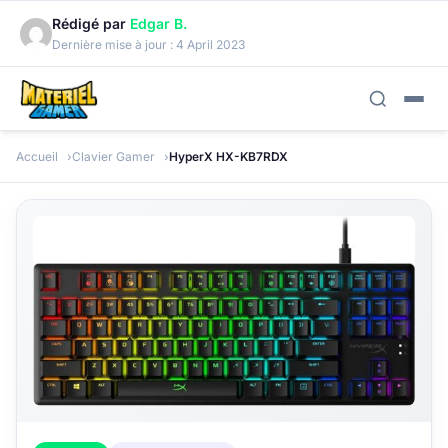
Rédigé par
Edgar B.
Dernière mise à jour :
4 April 2023
Accueil
Clavier Gamer
HyperX HX-KB7RDX