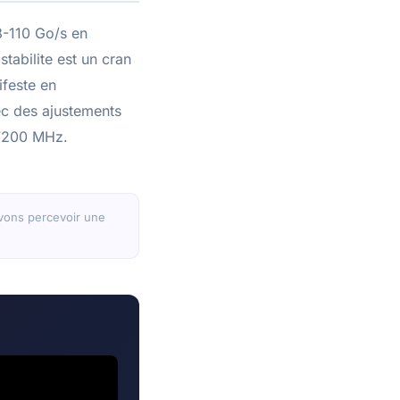
8-110 Go/s en
tabilite est un cran
feste en
c des ajustements
 7200 MHz.
ouvons percevoir une