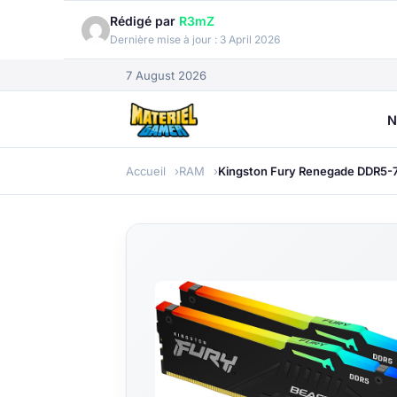
Rédigé par
R3mZ
Dernière mise à jour :
3 April 2026
7 August 2026
N
Accueil
RAM
Kingston Fury Renegade DDR5