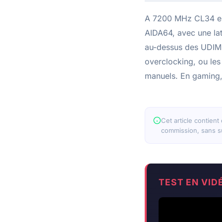
A 7200 MHz CL34 en 
AIDA64, avec une lat
au-dessus des UDIM
overclocking, ou le
manuels. En gaming,
Cet article contient
commission, sans su
TEST EN VID