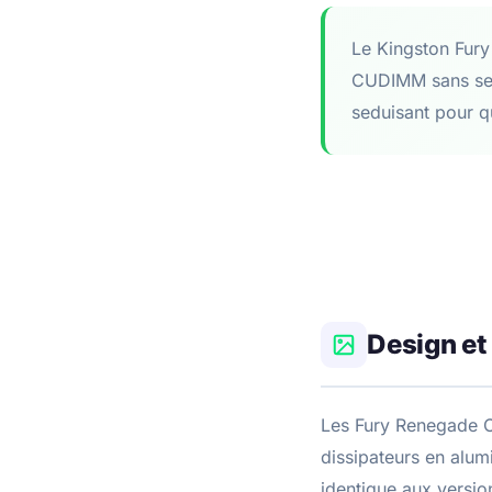
Le Kingston Fur
CUDIMM sans se ru
seduisant pour q
Design et
Les Fury Renegade C
dissipateurs en alum
identique aux versi