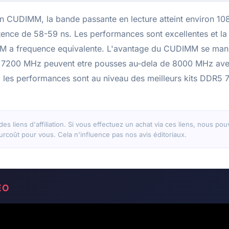
CUDIMM, la bande passante en lecture atteint environ 10
ence de 58-59 ns. Les performances sont excellentes et la s
M a frequence equivalente. L'avantage du CUDIMM se mani
s 7200 MHz peuvent etre pousses au-dela de 8000 MHz ave
 les performances sont au niveau des meilleurs kits DDR5
 des liens d'affiliation. Si vous effectuez un achat via ces liens, nous p
rcoût pour vous. Cela n'influence pas nos avis éditoriaux.
ÉO