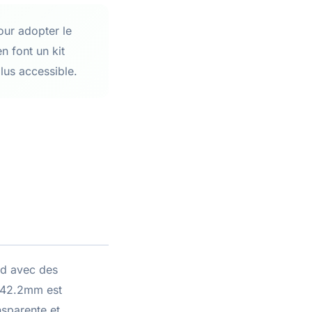
ur adopter le
n font un kit
lus accessible.
rd avec des
e 42.2mm est
sparente et