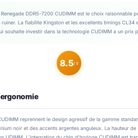
y Renegade DDR5-7200 CUDIMM est le choix raisonnable po
iner. La fiabilite Kingston et les excellents timings CL34 e
ui souhaite investir dans la technologie CUDIMM a un prix p
8.5
/ 5
 ergonomie
UDIMM reprennent le design agressif de la gamme standa
inium noir et des accents argentes anguleux. La hauteur d
ons UDIMM. L'integration du chip d'horloge CUDIMM est tran