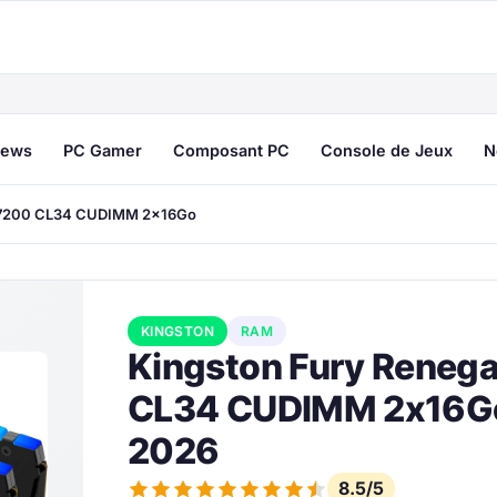
ews
PC Gamer
Composant PC
Console de Jeux
N
-7200 CL34 CUDIMM 2x16Go
KINGSTON
RAM
Kingston Fury Reneg
CL34 CUDIMM 2x16Go 
2026
8.5/5