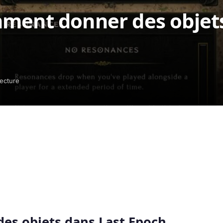
mment donner des objet
lecture
es objets dans Last Epoch