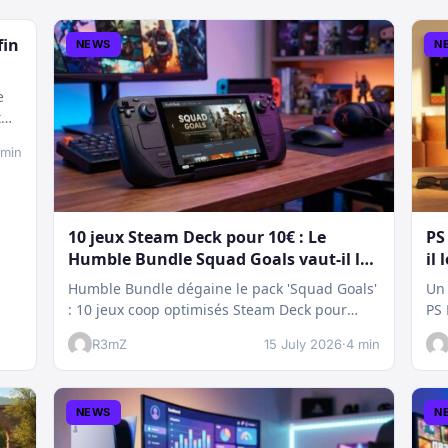
fin
NEWS
N
e
t
 min
10 jeux Steam Deck pour 10€ : Le
PS
Humble Bundle Squad Goals vaut-il le
il 
coup ?
Humble Bundle dégaine le pack 'Squad Goals'
Un 
: 10 jeux coop optimisés Steam Deck pour
PS 
seulement 10€. Un bon plan…
te
R3mZ
15 July 2026
·
4 min
NEWS
N