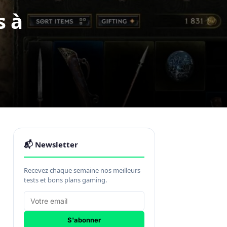
s à
📬 Newsletter
Recevez chaque semaine nos meilleurs
tests et bons plans gaming.
S'abonner