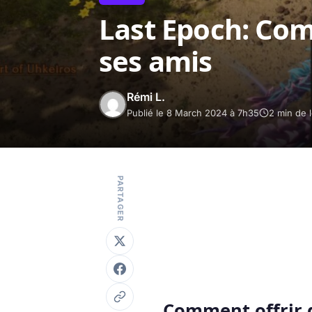
Last Epoch: Co
ses amis
Rémi L.
Publié le 8 March 2024 à 7h35
2 min de 
PARTAGER
Comment offrir d