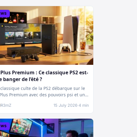
EWS
 Plus Premium : Ce classique PS2 est-
le banger de l’été ?
classique culte de la PS2 débarque sur le
Plus Premium avec des pouvoirs psi et une
chnique boostée.…
R3mZ
15 July 2026
·
4 min
EWS