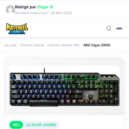
Rédigé par
Edgar B.
Dernière mise à jour :
26 April 2023
Accueil
Clavier Gamer
Clavier Gamer MSI
MSI Vigor GK50
MSI
CLAVIER GAMER