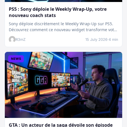
PS5 : Sony déploie le Weekly Wrap-Up, votre
nouveau coach stats
Sony déploie discrètement le Weekly Wrap-Up sur PS5.
Découvrez comment ce nouveau widget transforme votre
dashboard et booste votre suivi…
R3mZ
15 July 2026
·
4 min
NEWS
GTA : Un acteur de la saga dévoile son épisode