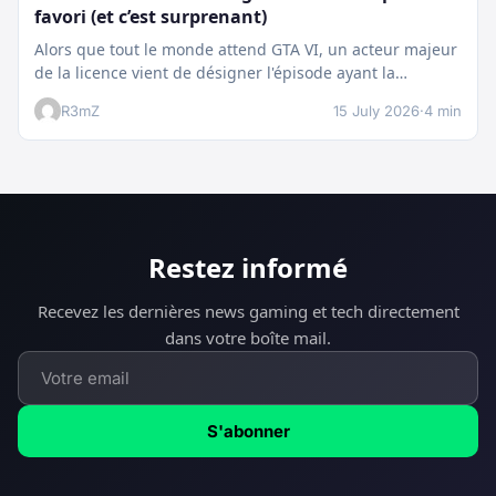
favori (et c’est surprenant)
Alors que tout le monde attend GTA VI, un acteur majeur
de la licence vient de désigner l'épisode ayant la…
R3mZ
15 July 2026
·
4 min
Restez informé
Recevez les dernières news gaming et tech directement
dans votre boîte mail.
S'abonner