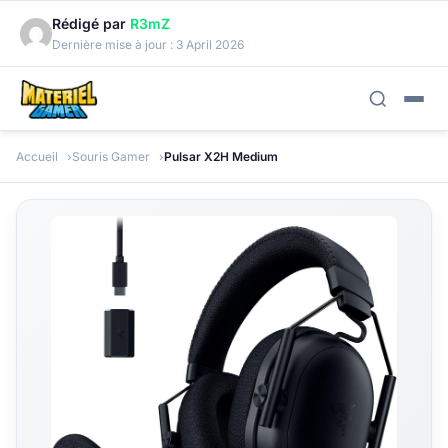
Rédigé par
R3mZ
Dernière mise à jour :
3 April 2026
Accueil
Souris Gamer
Pulsar X2H Medium