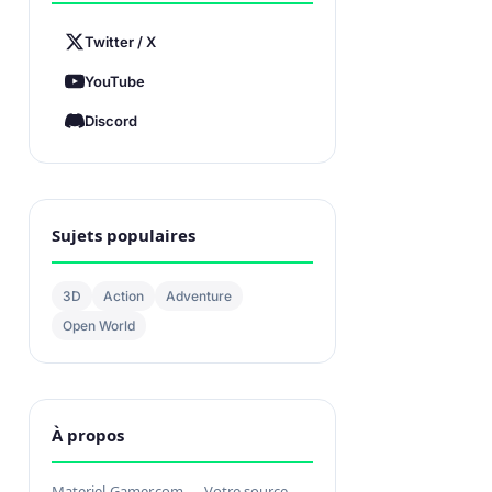
Twitter / X
YouTube
Discord
Sujets populaires
3D
Action
Adventure
Open World
À propos
Materiel-Gamer.com — Votre source