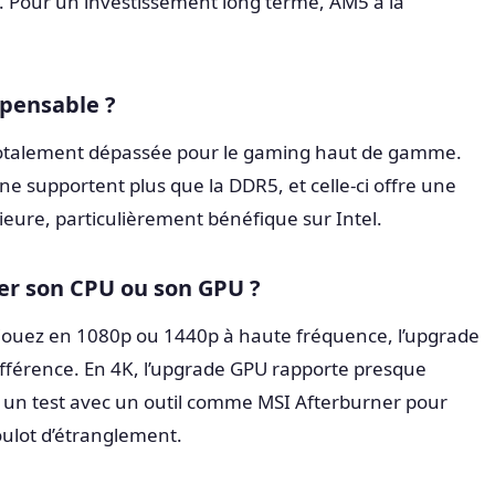
re. Pour un investissement long terme, AM5 a la
spensable ?
totalement dépassée pour le gaming haut de gamme.
ne supportent plus que la DDR5, et celle-ci offre une
eure, particulièrement bénéfique sur Intel.
er son CPU ou son GPU ?
s jouez en 1080p ou 1440p à haute fréquence, l’upgrade
ifférence. En 4K, l’upgrade GPU rapporte presque
s un test avec un outil comme MSI Afterburner pour
goulot d’étranglement.