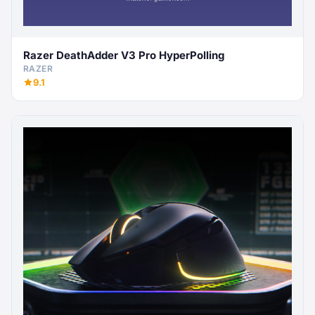
Razer DeathAdder V3 Pro HyperPolling
RAZER
9.1