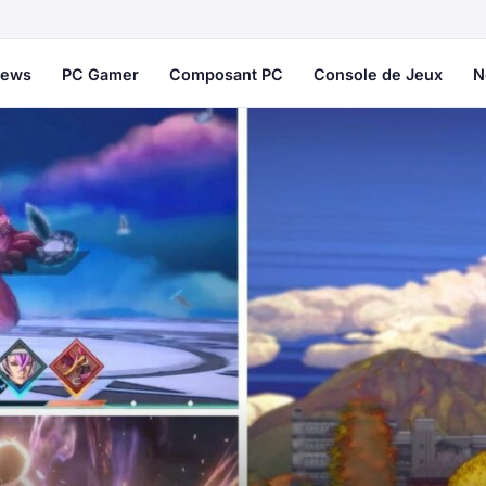
ews
PC Gamer
Composant PC
Console de Jeux
N