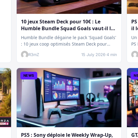
10 jeux Steam Deck pour 10€ : Le
PS
Humble Bundle Squad Goals vaut-il le
il 
coup ?
Humble Bundle dégaine le pack 'Squad Goals'
Un 
: 10 jeux coop optimisés Steam Deck pour
PS 
seulement 10€. Un bon plan…
te
R3mZ
15 July 2026
·
4 min
NEWS
N
PS5 : Sony déploie le Weekly Wrap-Up,
GT