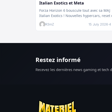
Italian Exotics et Meta
Forza Horizon 6 bouscule tout avec sa MAJ
Italian Exotics ! Nouvelles hypercars, reset
Rivals et économie revue :…
R3mZ
15 July 2026
·
4
Restez informé
Recevez les dernières news gaming et tech d