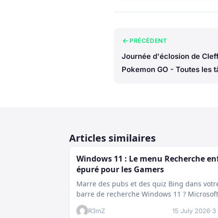
PRÉCÉDENT
Journée d'éclosion de Clef
Pokemon GO - Toutes les t
recherche sur le terrain et
chronométrées ainsi que le
récompenses
Articles similaires
Windows 11 : Le menu Recherche en
épuré pour les Gamers
Marre des pubs et des quiz Bing dans votr
barre de recherche Windows 11 ? Microsof
prépare enfin un nettoyage…
R3mZ
15 July 2026
·
3