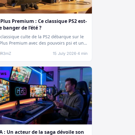
 Plus Premium : Ce classique PS2 est-
le banger de l’été ?
classique culte de la PS2 débarque sur le
Plus Premium avec des pouvoirs psi et une
chnique boostée.…
R3mZ
15 July 2026
·
4 min
EWS
A : Un acteur de la saga dévoile son