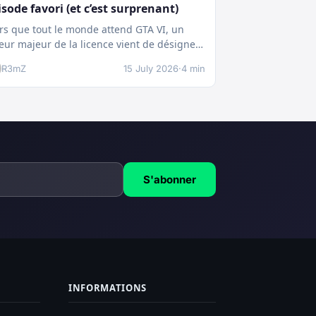
isode favori (et c’est surprenant)
rs que tout le monde attend GTA VI, un
eur majeur de la licence vient de désigner
pisode ayant la…
R3mZ
15 July 2026
·
4 min
S'abonner
INFORMATIONS