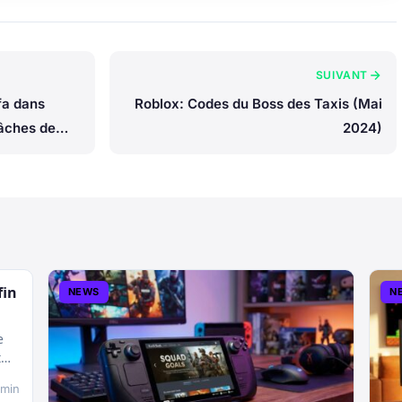
SUIVANT
fa dans
Roblox: Codes du Boss des Taxis (Mai
âches de
2024)
s
fin
NEWS
N
e
t
 min