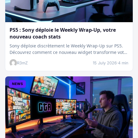
PS5 : Sony déploie le Weekly Wrap-Up, votre
nouveau coach stats
Sony déploie discrètement le Weekly Wrap-Up sur PS5.
Découvrez comment ce nouveau widget transforme votre
dashboard et booste votre suivi…
R3mZ
15 July 2026
·
4 min
NEWS