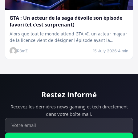
GTA : Un acteur de la saga dévoile son épisode
favori (et c’est surprenant)
Alors que tout le monde attend GTA VI, un acteur majeur
de la licence vient de désigner l'épisode ayant la…
R3mZ
15 July 2026
·
4 min
Restez informé
Recevez les dernières news gaming et tech directement
dans votre boîte mail.