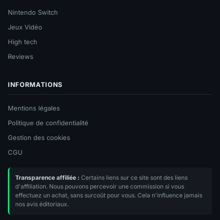
Nintendo Switch
Jeux Vidéo
High tech
Reviews
INFORMATIONS
Mentions légales
Politique de confidentialité
Gestion des cookies
CGU
Transparence affiliée :
Certains liens sur ce site sont des liens
d'affiliation. Nous pouvons percevoir une commission si vous
effectuez un achat, sans surcoût pour vous. Cela n'influence jamais
nos avis éditoriaux.