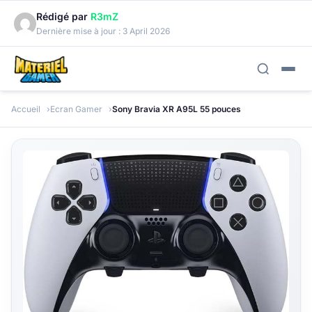
Rédigé par
R3mZ
Dernière mise à jour :
3 April 2026
Accueil
Ecran Gamer
Sony Bravia XR A95L 55 pouces