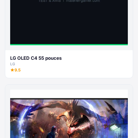
LG OLED C4 55 pouces
LG
9.5