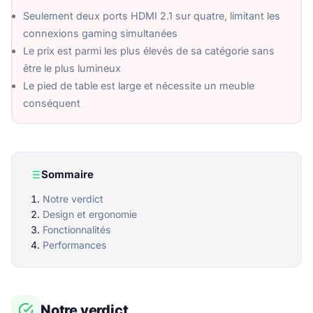
Seulement deux ports HDMI 2.1 sur quatre, limitant les
connexions gaming simultanées
Le prix est parmi les plus élevés de sa catégorie sans
être le plus lumineux
Le pied de table est large et nécessite un meuble
conséquent
Sommaire
Notre verdict
Design et ergonomie
Fonctionnalités
Performances
Notre verdict