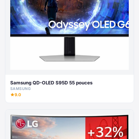
Samsung QD-OLED S95D 55 pouces
SAMSUNG
9.0