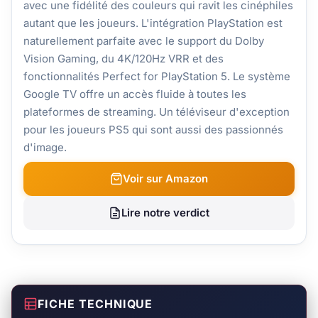
avec une fidélité des couleurs qui ravit les cinéphiles
autant que les joueurs. L'intégration PlayStation est
naturellement parfaite avec le support du Dolby
Vision Gaming, du 4K/120Hz VRR et des
fonctionnalités Perfect for PlayStation 5. Le système
Google TV offre un accès fluide à toutes les
plateformes de streaming. Un téléviseur d'exception
pour les joueurs PS5 qui sont aussi des passionnés
d'image.
Voir sur Amazon
Lire notre verdict
FICHE TECHNIQUE