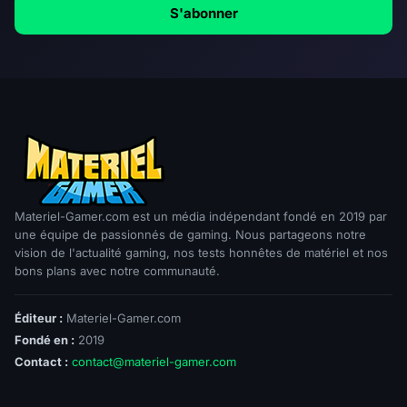
S'abonner
Materiel-Gamer.com est un média indépendant fondé en 2019 par
une équipe de passionnés de gaming. Nous partageons notre
vision de l'actualité gaming, nos tests honnêtes de matériel et nos
bons plans avec notre communauté.
Éditeur :
Materiel-Gamer.com
Fondé en :
2019
Contact :
contact@materiel-gamer.com