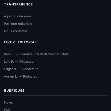
TRANSPARENCE
À propos de nous
Politique éditoriale
Nous contacter
ÉQUIPE ÉDITORIALE
Rémi L. — Fondateur & Rédacteur en chef
Loïc F. — Rédacteur
Edgar B. — Rédacteur
Adrien L. — Rédacteur
RUBRIQUES
News
PS5