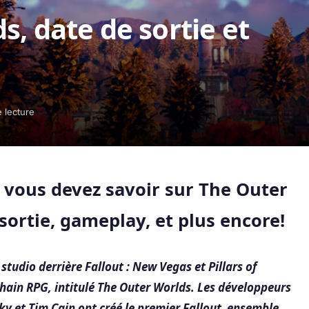
, date de sortie et
 lecture
e vous devez savoir sur The Outer
sortie, gameplay, et plus encore!
studio derrière Fallout : New Vegas et Pillars of
chain RPG, intitulé The Outer Worlds. Les développeurs
y et Tim Cain ont créé le premier Fallout ensemble