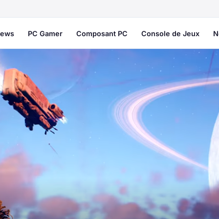
ews
PC Gamer
Composant PC
Console de Jeux
N