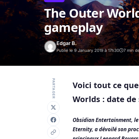
The Outer Worlds
gameplay
Edgar B.
Publié le 9 January 2019 à 17h30
7 min de
PARTAGER
Voici tout ce qu
Worlds : date de 
Obsidian Entertainment, le 
Eternity, a dévoilé son pro
principaux Leonard Boyarsk