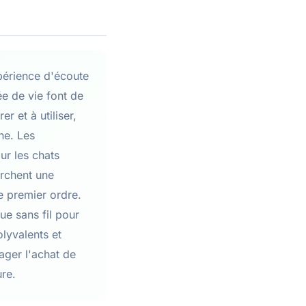
périence d'écoute
ée de vie font de
r et à utiliser,
ne. Les
ur les chats
erchent une
de premier ordre.
ue sans fil pour
olyvalents et
ager l'achat de
re.