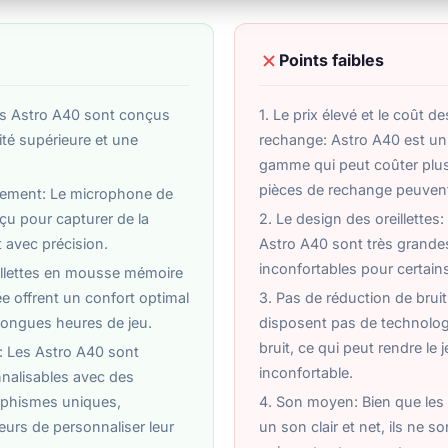
Points faibles
Les Astro A40 sont conçus
1. Le prix élevé et le coût d
lité supérieure et une
rechange: Astro A40 est un
gamme qui peut coûter plus 
pièces de rechange peuvent
rement: Le microphone de
çu pour capturer de la
2. Le design des oreillettes: 
t avec précision.
Astro A40 sont très grandes
inconfortables pour certains
eillettes en mousse mémoire
ée offrent un confort optimal
3. Pas de réduction de brui
ongues heures de jeu.
disposent pas de technolog
bruit, ce qui peut rendre le 
n: Les Astro A40 sont
inconfortable.
nalisables avec des
aphismes uniques,
4. Son moyen: Bien que les 
eurs de personnaliser leur
un son clair et net, ils ne s