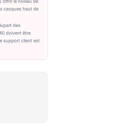
offrir le niveau de
es casques haut de
plupart des
40 doivent être
 le support client est