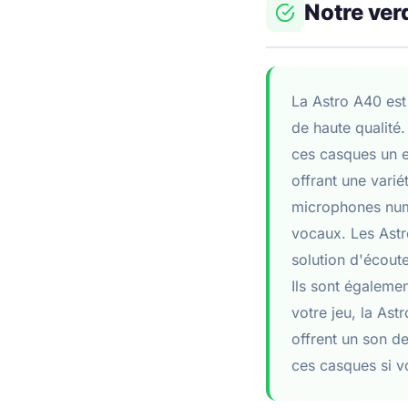
Notre ver
La Astro A40 est
de haute qualité.
ces casques un ex
offrant une vari
microphones numé
vocaux. Les Astr
solution d'écoute
Ils sont égalemen
votre jeu, la Ast
offrent un son d
ces casques si v