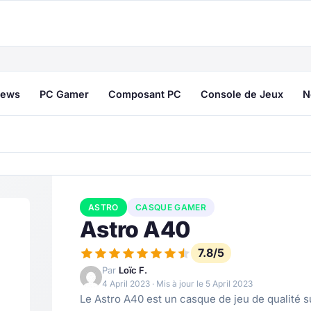
ews
PC Gamer
Composant PC
Console de Jeux
N
ASTRO
CASQUE GAMER
Astro A40
7.8/5
Par
Loïc F.
4 April 2023
· Mis à jour le
5 April 2023
Le Astro A40 est un casque de jeu de qualité s