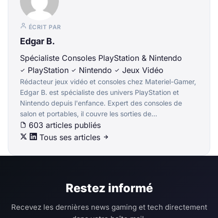
ÉCRIT PAR
Edgar B.
Spécialiste Consoles PlayStation & Nintendo
PlayStation
Nintendo
Jeux Vidéo
Rédacteur jeux vidéo et consoles chez Materiel-Gamer,
Edgar B. est spécialiste des univers PlayStation et
Nintendo depuis l'enfance. Expert des consoles de
salon et portables, il couvre les sorties de...
603 articles publiés
Tous ses articles
Restez informé
Recevez les dernières news gaming et tech directement