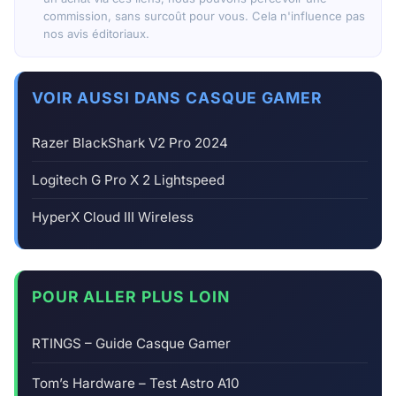
commission, sans surcoût pour vous. Cela n'influence pas
nos avis éditoriaux.
VOIR AUSSI DANS CASQUE GAMER
Razer BlackShark V2 Pro 2024
Logitech G Pro X 2 Lightspeed
HyperX Cloud III Wireless
POUR ALLER PLUS LOIN
RTINGS – Guide Casque Gamer
Tom’s Hardware – Test Astro A10