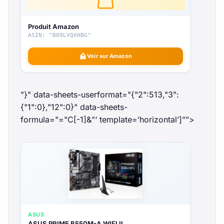
Produit Amazon
ASIN: "B09LVQXHBG"
Voir sur Amazon
"}" data-sheets-userformat="{"2":513,"3":
{"1":0},"12":0}" data-sheets-
formula="="
C[-1]&”‘ template=’horizontal’]””>
ASUS
ASUS PRIME B550M-A WIFI II