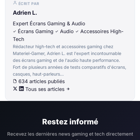
ÉCRIT PAR
Adrien L.
Expert Écrans Gaming & Audio
Écrans Gaming
Audio
Accessoires High-
Tech
Rédacteur high-tech et accessoires gaming chez
Materiel-Gamer, Adrien L. est l'expert incontournable
des écrans gaming et de l'audio haute performance.
Fort de plusieurs années de tests comparatifs d'écrans,
casques, haut-parleurs...
634 articles publiés
Tous ses articles
Restez informé
Recevez les dernières news gaming et tech directement