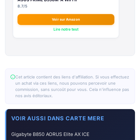
8.7/5
Voir sur Amazon
Lire notre test
Cet article contient des liens d'affiliation. Si vous effectuez
un achat via ces liens, nous pouvons percevoir une
commission, sans surcoût pour vous. Cela n'influence pas
nos avis éditoriaux.
VOIR AUSSI DANS CARTE MERE
Gigabyte B850 AORUS Elite AX ICE