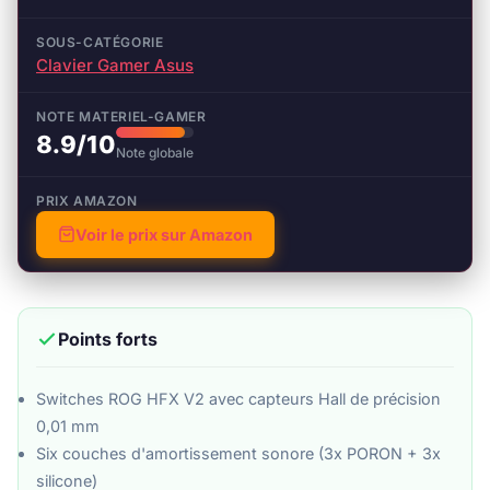
SOUS-CATÉGORIE
Clavier Gamer Asus
NOTE MATERIEL-GAMER
8.9/10
Note globale
PRIX AMAZON
Voir le prix sur Amazon
Points forts
Switches ROG HFX V2 avec capteurs Hall de précision
0,01 mm
Six couches d'amortissement sonore (3x PORON + 3x
silicone)