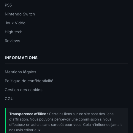
PS5
Nintendo Switch
Jeux Vidéo
High tech
Reviews
INFORMATIONS
Mentions légales
Politique de confidentialité
Gestion des cookies
CGU
Transparence affiliée :
Certains liens sur ce site sont des liens
d'affiliation. Nous pouvons percevoir une commission si vous
effectuez un achat, sans surcoût pour vous. Cela n'influence jamais
nos avis éditoriaux.