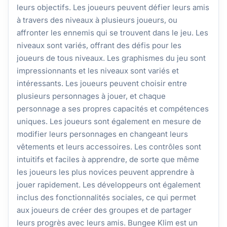
leurs objectifs. Les joueurs peuvent défier leurs amis
à travers des niveaux à plusieurs joueurs, ou
affronter les ennemis qui se trouvent dans le jeu. Les
niveaux sont variés, offrant des défis pour les
joueurs de tous niveaux. Les graphismes du jeu sont
impressionnants et les niveaux sont variés et
intéressants. Les joueurs peuvent choisir entre
plusieurs personnages à jouer, et chaque
personnage a ses propres capacités et compétences
uniques. Les joueurs sont également en mesure de
modifier leurs personnages en changeant leurs
vêtements et leurs accessoires. Les contrôles sont
intuitifs et faciles à apprendre, de sorte que même
les joueurs les plus novices peuvent apprendre à
jouer rapidement. Les développeurs ont également
inclus des fonctionnalités sociales, ce qui permet
aux joueurs de créer des groupes et de partager
leurs progrès avec leurs amis. Bungee Klim est un