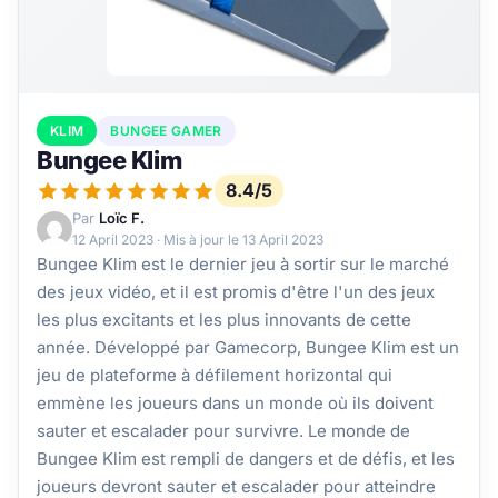
KLIM
BUNGEE GAMER
Bungee Klim
8.4/5
Par
Loïc F.
12 April 2023
· Mis à jour le
13 April 2023
Bungee Klim est le dernier jeu à sortir sur le marché
des jeux vidéo, et il est promis d'être l'un des jeux
les plus excitants et les plus innovants de cette
année. Développé par Gamecorp, Bungee Klim est un
jeu de plateforme à défilement horizontal qui
emmène les joueurs dans un monde où ils doivent
sauter et escalader pour survivre. Le monde de
Bungee Klim est rempli de dangers et de défis, et les
joueurs devront sauter et escalader pour atteindre