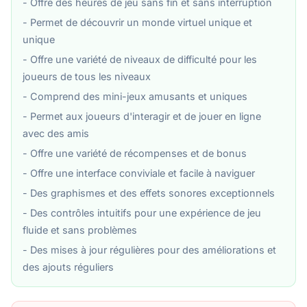
- Offre des heures de jeu sans fin et sans interruption
- Permet de découvrir un monde virtuel unique et
unique
- Offre une variété de niveaux de difficulté pour les
joueurs de tous les niveaux
- Comprend des mini-jeux amusants et uniques
- Permet aux joueurs d'interagir et de jouer en ligne
avec des amis
- Offre une variété de récompenses et de bonus
- Offre une interface conviviale et facile à naviguer
- Des graphismes et des effets sonores exceptionnels
- Des contrôles intuitifs pour une expérience de jeu
fluide et sans problèmes
- Des mises à jour régulières pour des améliorations et
des ajouts réguliers