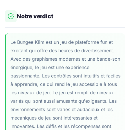
Notre verdict
Le Bungee Klim est un jeu de plateforme fun et
excitant qui offre des heures de divertissement.
Avec des graphismes modernes et une bande-son
énergique, le jeu est une expérience
passionnante. Les contrôles sont intuitifs et faciles
à apprendre, ce qui rend le jeu accessible à tous
les niveaux de jeu. Le jeu est rempli de niveaux
variés qui sont aussi amusants qu'exigeants. Les
environnements sont variés et audacieux et les
mécaniques de jeu sont intéressantes et
innovantes. Les défis et les récompenses sont