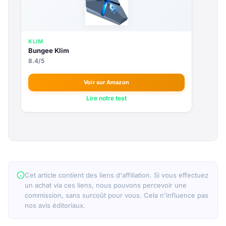
KLIM
Bungee Klim
8.4/5
Voir sur Amazon
Lire notre test
Cet article contient des liens d'affiliation. Si vous effectuez
un achat via ces liens, nous pouvons percevoir une
commission, sans surcoût pour vous. Cela n'influence pas
nos avis éditoriaux.