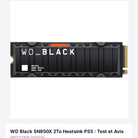
WD Black SN850X 2To Heatsink PS5 : Test et Avis
WESTERN DIGITAL