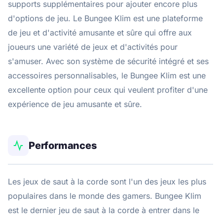
supports supplémentaires pour ajouter encore plus
d'options de jeu. Le Bungee Klim est une plateforme
de jeu et d'activité amusante et sûre qui offre aux
joueurs une variété de jeux et d'activités pour
s'amuser. Avec son système de sécurité intégré et ses
accessoires personnalisables, le Bungee Klim est une
excellente option pour ceux qui veulent profiter d'une
expérience de jeu amusante et sûre.
Performances
Les jeux de saut à la corde sont l'un des jeux les plus
populaires dans le monde des gamers. Bungee Klim
est le dernier jeu de saut à la corde à entrer dans le