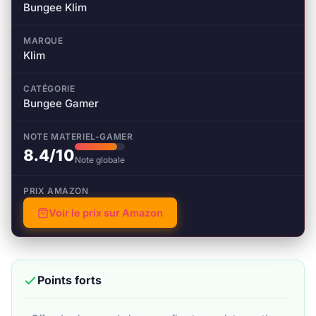
Bungee Klim
MARQUE
Klim
CATÉGORIE
Bungee Gamer
NOTE MATERIEL-GAMER
8.4/10
Note globale
PRIX AMAZON
Voir le prix sur Amazon
Points forts