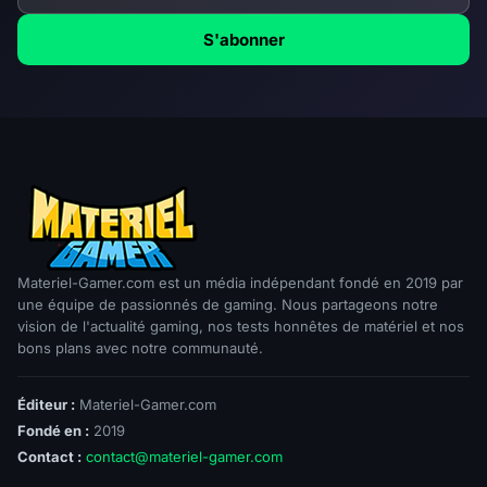
S'abonner
Materiel-Gamer.com est un média indépendant fondé en 2019 par
une équipe de passionnés de gaming. Nous partageons notre
vision de l'actualité gaming, nos tests honnêtes de matériel et nos
bons plans avec notre communauté.
Éditeur :
Materiel-Gamer.com
Fondé en :
2019
Contact :
contact@materiel-gamer.com