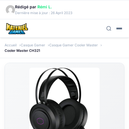
Rédigé par
Rémi L.
Dernière mise à jour :
26 April 2023
Accueil
Casque Gamer
Casque Gamer Cooler Master
Cooler Master CH321