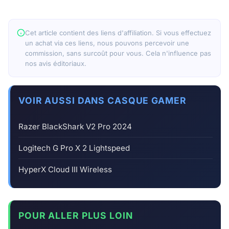
Cet article contient des liens d'affiliation. Si vous effectuez
un achat via ces liens, nous pouvons percevoir une
commission, sans surcoût pour vous. Cela n'influence pas
nos avis éditoriaux.
VOIR AUSSI DANS CASQUE GAMER
Razer BlackShark V2 Pro 2024
Logitech G Pro X 2 Lightspeed
HyperX Cloud III Wireless
POUR ALLER PLUS LOIN