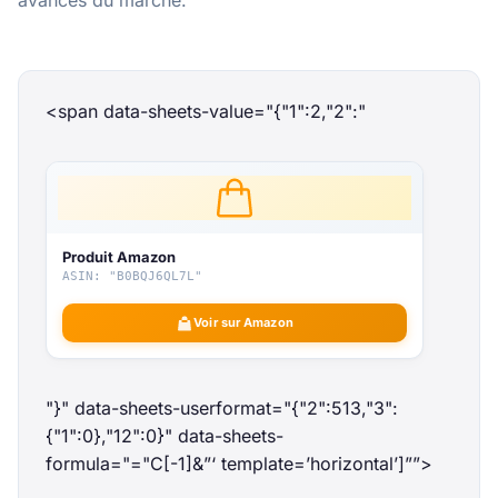
avancés du marché.
<span data-sheets-value="{"1":2,"2":"
Produit Amazon
ASIN: "B0BQJ6QL7L"
Voir sur Amazon
"}" data-sheets-userformat="{"2":513,"3":
{"1":0},"12":0}" data-sheets-
formula="="
C[-1]&”‘ template=’horizontal’]””>