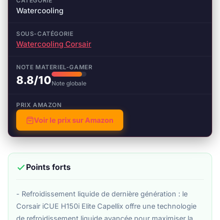
CATÉGORIE
Watercooling
SOUS-CATÉGORIE
Watercooling Corsair
NOTE MATERIEL-GAMER
8.8/10
Note globale
PRIX AMAZON
Voir le prix sur Amazon
Points forts
- Refroidissement liquide de dernière génération : le
Corsair iCUE H150i Elite Capellix offre une technologie
de refroidissement liquide avancée pour maximiser la