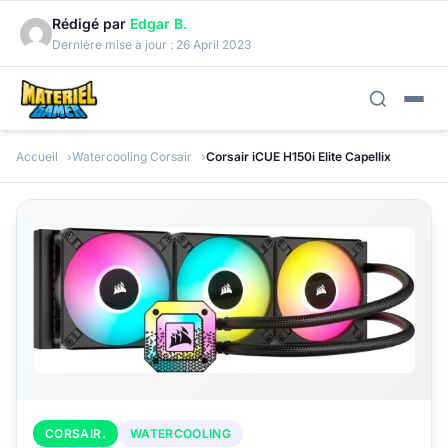
Rédigé par
Edgar B.
Dernière mise à jour :
26 April 2023
Accueil
Watercooling Corsair
Corsair iCUE H150i Elite Capellix
CORSAIR.
WATERCOOLING