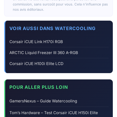
commission, sans surcoût pour vous. Cela n'influence pas
nos avis éditoriaux.
VOIR AUSSI DANS WATERCOOLING
Corsair iCUE Link H170i RGB
ARCTIC Liquid Freezer III 360 A-RGB
Corsair iCUE H100i Elite LCD
POUR ALLER PLUS LOIN
GamersNexus – Guide Watercooling
Tom’s Hardware – Test Corsair iCUE H150i Elite