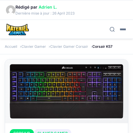
Rédigé par
Adrien L.
Dernière mise à jour :
26 April 2023
Accueil
Clavier Gamer
Clavier Gamer Corsair
Corsair K57