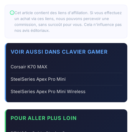
Cet article contient des liens d'affiliation. Si vous effectuez
un achat via ces liens, nous pouvons percevoir une
commission, sans surcoût pour vous. Cela n'influence pas
nos avis éditoriaux.
VOIR AUSSI DANS CLAVIER GAMER
Corsair K70 MAX
SteelSeries Apex Pro Mini
SteelSeries Apex Pro Mini Wireless
POUR ALLER PLUS LOIN