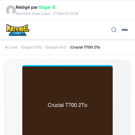
Rédigé par
Edgar B.
Dernière mise à jour :
21 March 2026
Accueil
Disque SSD
Disque SSD
Crucial T700 2To