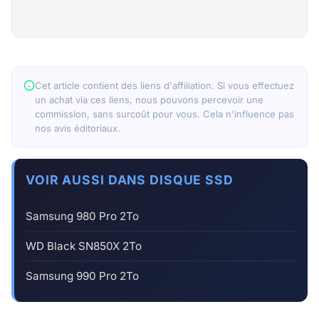
Cet article contient des liens d'affiliation. Si vous effectuez
un achat via ces liens, nous pouvons percevoir une
commission, sans surcoût pour vous. Cela n'influence pas
nos avis éditoriaux.
VOIR AUSSI DANS DISQUE SSD
Samsung 980 Pro 2To
WD Black SN850X 2To
Samsung 990 Pro 2To